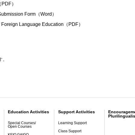
PDF）
ssion Form（Word）
l of Foreign Language Education（PDF）
す。
Education Activities
Support Activities
Encourageme
Plurilinguali
Special Courses/
Learning Support
Open Courses
Class Support
KEIO GAIGO