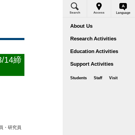
Language
Search
Access
Japanese
About Us
English
Research Activities
Projects
Special Courses/
Learning Support
Greeting from the Director
Education Activities
Open Courses
14締
Journal of Foreign
Class Support
Mission
Support Activities
Language Education
KEIO GAIGO
Events
Organization
Experimental Classes
Students
Staff
Visit
Publications
Related Associations
員・研究員