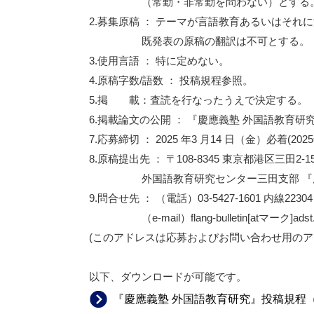
（常勤・非常勤を問わない）とする
2.募集原稿 ： テーマが言語教育あるいはそ
既発表の原稿の翻訳は不可とする。
3.使用言語 ： 特に定めない。
4.原稿字数/語数 ： 投稿規程参照。
5.掲 載：査読を行なったうえで決定する。
6.掲載論文の公開 ： 『慶應義塾 外国語教育研
7.応募締切 ： 2025 年3 月14 日（金）必着(2
8.原稿提出先 ： 〒108-8345 東京都港区三田2-15
外国語教育研究センター三田支部 『
9.問合せ先 ： （電話）03-5427-1601 内線22304
（e-mail）flang-bulletin[atマーク]adst.
(このアドレスは応募およびお問い合わせ用のア
以下、ダウンロードが可能です。
『慶應義塾 外国語教育研究』投稿規程（