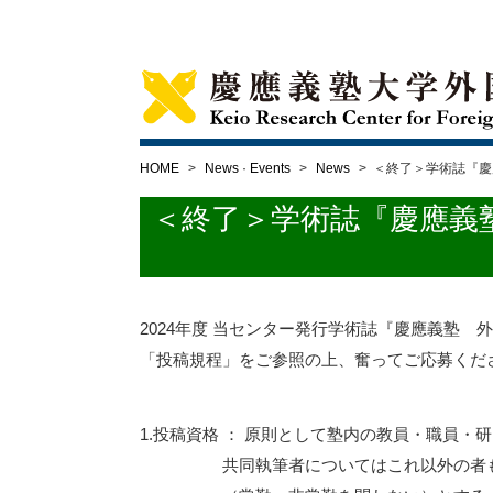
HOME
>
News · Events
>
News
>
＜終了＞学術誌『慶應
＜終了＞学術誌『慶應義塾 
2024年度 当センター発行学術誌『慶應義塾
「投稿規程」をご参照の上、奮ってご応募くだ
1.投稿資格 ： 原則として塾内の教員・職員
共同執筆者についてはこれ以外の者