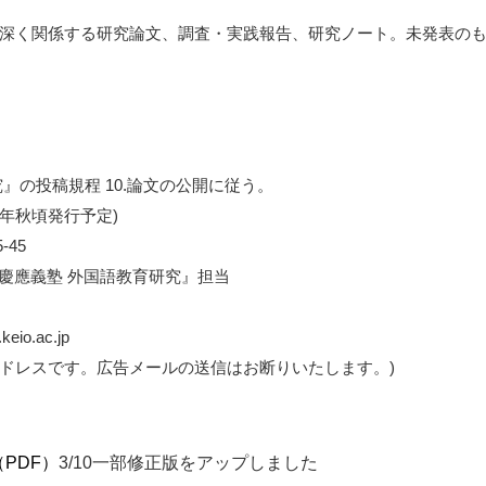
。
れに深く関係する研究論文、調査・実践報告、研究ノート。未発表の
究』の投稿規程 10.論文の公開に従う。
025年秋頃発行予定)
-45
慶應義塾 外国語教育研究』担当
keio.ac.jp
ドレスです。広告メールの送信はお断りいたします。)
PDF）
3/10一部修正版をアップしました